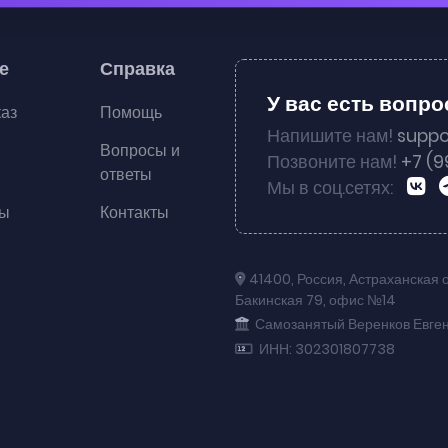
е
Справка
У вас есть вопр
каз
Помощь
Напишите нам!
suppo
Вопросы и
Позвоните нам!
+7 (9
ответы
Мы в соц.сетях:
ты
Контакты
41400
,
Россия
,
Астраханская 
Бакинская 79
,
офис №14
Самозанятый Веренков Евге
ИНН: 302301807738