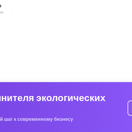
ю
ии
лнителя экологических
й шаг к современному бизнесу