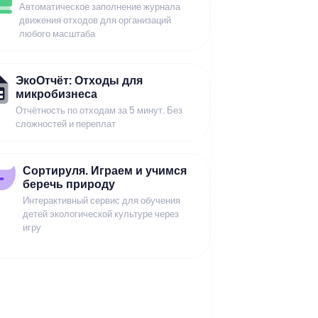
Автоматическое заполнение журнала
движения отходов для организаций
любого масштаба
ЭкоОтчёт: Отходы для
микробизнеса
Отчётность по отходам за 5 минут. Без
сложностей и переплат
Сортируля. Играем и учимся
беречь природу
Интерактивный сервис для обучения
детей экологической культуре через
игру