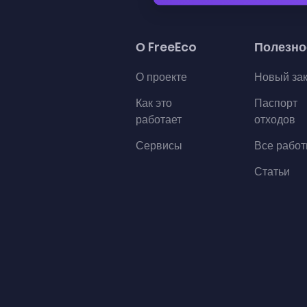
О FreeEco
Полезно
О проекте
Новый за
Как это
Паспорт
работает
отходов
Сервисы
Все рабо
Статьи