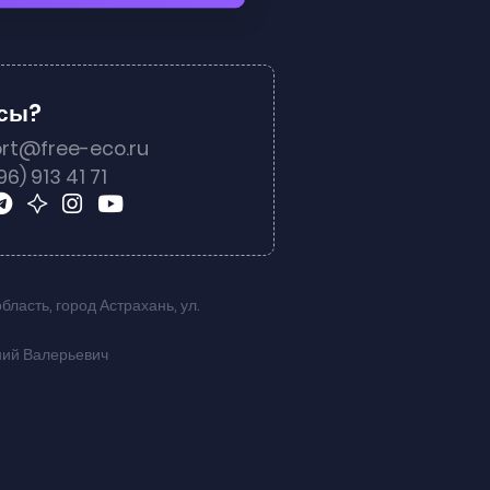
осы?
rt@free-eco.ru
96) 913 41 71
область
,
город Астрахань
,
ул.
ний Валерьевич