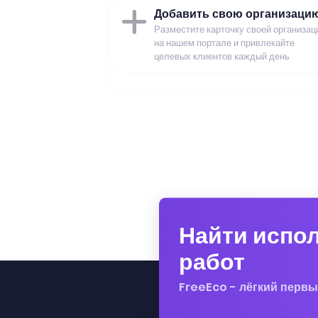
Добавить свою организаци
Разместите карточку своей организац
на нашем портале и привлекайте
целевых клиентов каждый день
Найти испо
работ
FreeEco - лёгкий первы