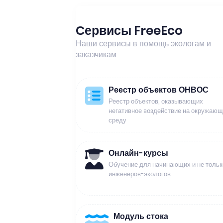
Сервисы FreeEco
Наши сервисы в помощь экологам и
заказчикам
Реестр объектов ОНВОС
Реестр объектов, оказывающих
негативное воздействие на окружаю
среду
Онлайн-курсы
Обучение для начинающих и не тольк
инженеров-экологов
Модуль стока