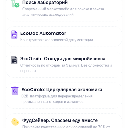
Поиск лабораторий
Современный маркетплейс для поиска и заказа
аналитических исследований
EcoDoc Automator
Конструктор экологической документации
ЭкоОтчёт: Отходы для микробизнеса
Отчётность по отходам за 5 минут. Без сложностей и
переплат
EcoCircle: Циркулярная экономика
B2B-платформа для перераспределения
промышленных отходов и излишков
ФудСейвер. Спасаем еду вместе
Покупайте качественную еду со скидкой до 70% от