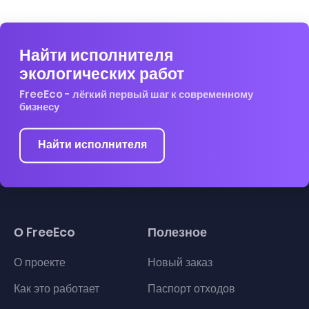
Найти исполнителя
экологических работ
FreeEco - лёгкий первый шаг к современному
бизнесу
Найти исполнителя
О FreeEco
Полезное
О проекте
Новый заказ
Как это работает
Паспорт отходов