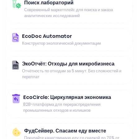
Поиск лабораторий
Современный маркетплейс для поиска и заказа
аналитических исследований
EcoDoc Automator
Конструктор экологической документации
ЭкоОтчёт: Отходы для микробизнеса
Отчётность по отходам за 5 минут. Без сложностей и
переплат
EcoCircle: Циркулярная экономика
B2B-платформа для перераспределения
промышленных отходов и излишков
ФудСейвер. Спасаем еду вместе
Покупайте качественную еду со скидкой до 70% от