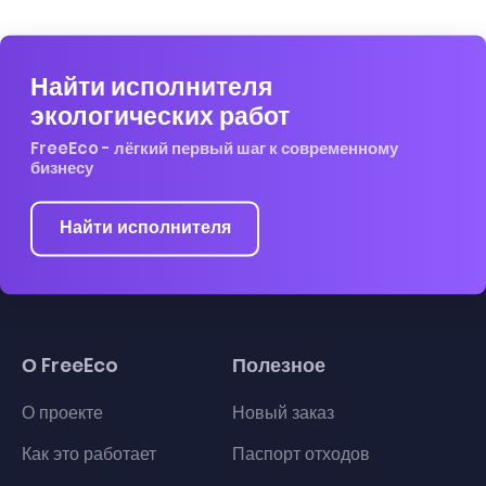
Найти исполнителя
экологических работ
FreeEco - лёгкий первый шаг к современному
бизнесу
Найти исполнителя
О FreeEco
Полезное
О проекте
Новый заказ
Как это работает
Паспорт отходов