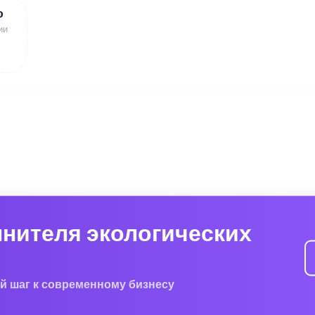
ю
ии
лнителя экологических
й шаг к современному бизнесу