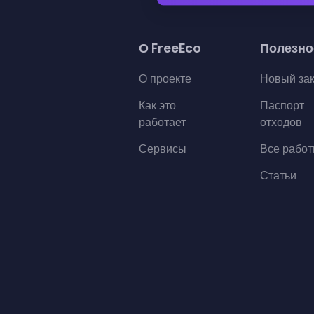
О FreeEco
Полезно
О проекте
Новый за
Как это
Паспорт
работает
отходов
Сервисы
Все рабо
Статьи