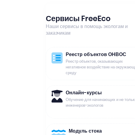
Сервисы FreeEco
Наши сервисы в помощь экологам и
заказчикам
Реестр объектов ОНВОС
Реестр объектов, оказывающих
негативное воздействие на окружаю
среду
Онлайн-курсы
Обучение для начинающих и не тольк
инженеров-экологов
Модуль стока