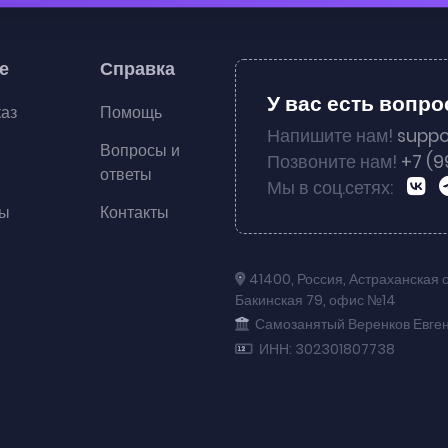
е
Справка
У вас есть вопр
каз
Помощь
Напишите нам!
suppo
Вопросы и
Позвоните нам!
+7 (9
ответы
Мы в соц.сетях:
ты
Контакты
41400
,
Россия
,
Астраханская 
Бакинская 79
,
офис №14
Самозанятый Веренков Евге
ИНН: 302301807738