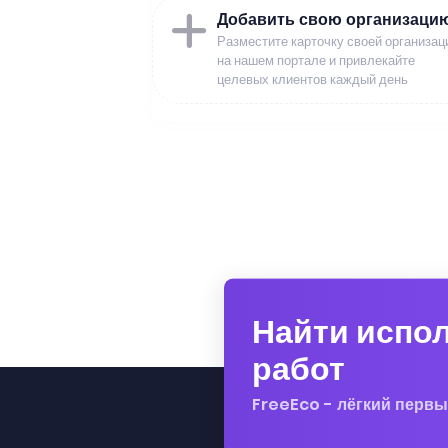
Добавить свою организаци
Разместите карточку своей организац
на нашем портале и привлекайте
целевых клиентов каждый день
Найти испо
работ
FreeEco - лёгкий первы