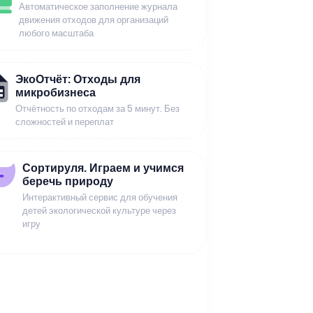
Автоматическое заполнение журнала
движения отходов для организаций
любого масштаба
ЭкоОтчёт: Отходы для
микробизнеса
Отчётность по отходам за 5 минут. Без
сложностей и переплат
Сортируля. Играем и учимся
беречь природу
Интерактивный сервис для обучения
детей экологической культуре через
игру