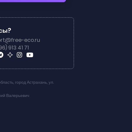
осы?
rt@free-eco.ru
96) 913 41 71
область
,
город Астрахань
,
ул.
ний Валерьевич