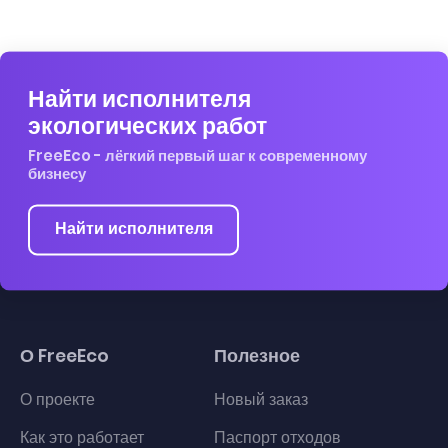
Найти исполнителя
экологических работ
FreeEco - лёгкий первый шаг к современному
бизнесу
Найти исполнителя
О FreeEco
Полезное
О проекте
Новый заказ
Как это работает
Паспорт отходов