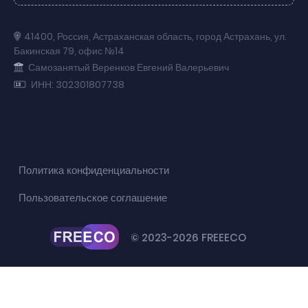
41400
,
Россия
,
Астраханская область
,
город Астрахань
,
ул.
Бакинская 79
,
офис №14
Самозанятый Веренков Евгений Валерьевич
ИНН: 302301807738
Политика конфиденциальности
Пользовательское соглашение
© 2023-2026 FREEECO