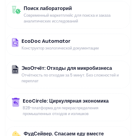
Поиск лабораторий
Современный маркетплейс для поиска и заказа
аналитических исследований
EcoDoc Automator
Конструктор экологической документации
ЭкоОтчёт: Отходы для микробизнеса
Отчётность по отходам за 5 минут. Без сложностей и
переплат
EcoCircle: Циркулярная экономика
B2B-платформа для перераспределения
промышленных отходов и излишков
ФудСейвер. Спасаем еду вместе