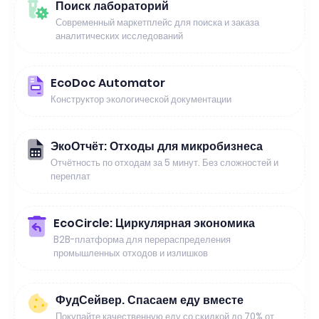
Поиск лабораторий
Современный маркетплейс для поиска и заказа
аналитических исследований
EcoDoc Automator
Конструктор экологической документации
ЭкоОтчёт: Отходы для микробизнеса
Отчётность по отходам за 5 минут. Без сложностей и
переплат
EcoCircle: Циркулярная экономика
B2B-платформа для перераспределения
промышленных отходов и излишков
ФудСейвер. Спасаем еду вместе
Покупайте качественную еду со скидкой до 70% от