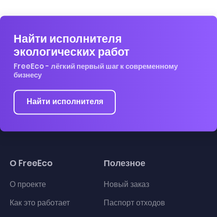
Найти исполнителя
экологических работ
FreeEco - лёгкий первый шаг к современному
бизнесу
Найти исполнителя
О FreeEco
Полезное
О проекте
Новый заказ
Как это работает
Паспорт отходов