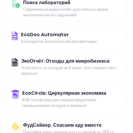
Поиск лабораторий
Современный маркетплейс для поиска и заказа
аналитических исследований
EcoDoc Automator
Конструктор экологической документации
ЭкоОтчёт: Отходы для микробизнеса
Отчётность по отходам за 5 минут. Без сложностей и
переплат
EcoCircle: Циркулярная экономика
B2B-платформа для перераспределения
промышленных отходов и излишков
ФудСейвер. Спасаем еду вместе
Покупайте качественную еду со скидкой до 70% от