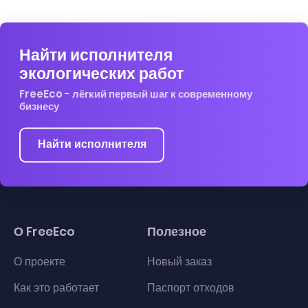
Найти исполнителя
экологических работ
FreeEco - лёгкий первый шаг к современному
бизнесу
Найти исполнителя
О FreeEco
Полезное
О проекте
Новый заказ
Как это работает
Паспорт отходов