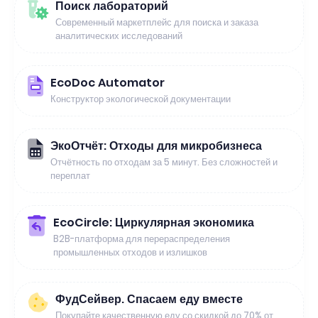
Поиск лабораторий
Современный маркетплейс для поиска и заказа
аналитических исследований
EcoDoc Automator
Конструктор экологической документации
ЭкоОтчёт: Отходы для микробизнеса
Отчётность по отходам за 5 минут. Без сложностей и
переплат
EcoCircle: Циркулярная экономика
B2B-платформа для перераспределения
промышленных отходов и излишков
ФудСейвер. Спасаем еду вместе
Покупайте качественную еду со скидкой до 70% от