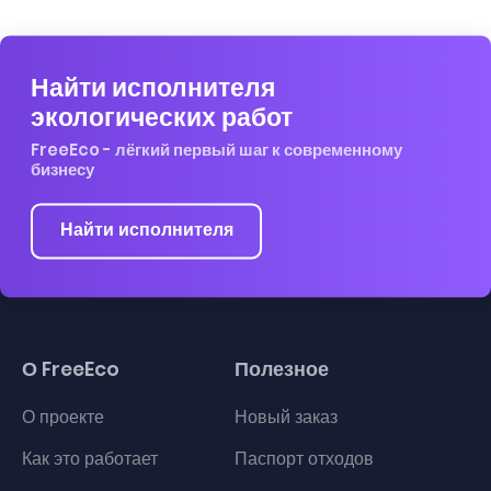
Найти исполнителя
экологических работ
FreeEco - лёгкий первый шаг к современному
бизнесу
Найти исполнителя
О FreeEco
Полезное
О проекте
Новый заказ
Как это работает
Паспорт отходов