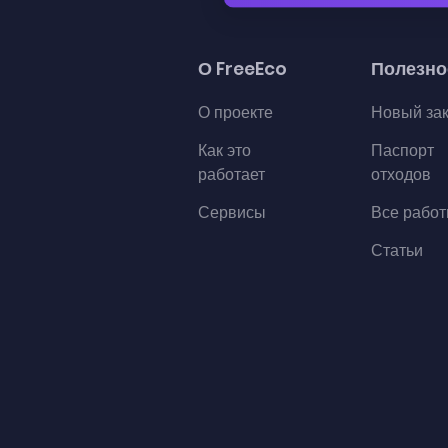
О FreeEco
Полезно
О проекте
Новый за
Как это
Паспорт
работает
отходов
Сервисы
Все рабо
Статьи