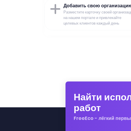
Добавить свою организаци
Разместите карточку своей организац
на нашем портале и привлекайте
целевых клиентов каждый день
Найти испо
работ
FreeEco - лёгкий первы