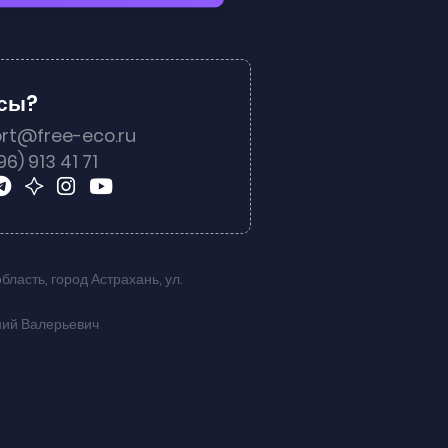
осы?
rt@free-eco.ru
96) 913 41 71
область
,
город Астрахань
,
ул.
ний Валерьевич