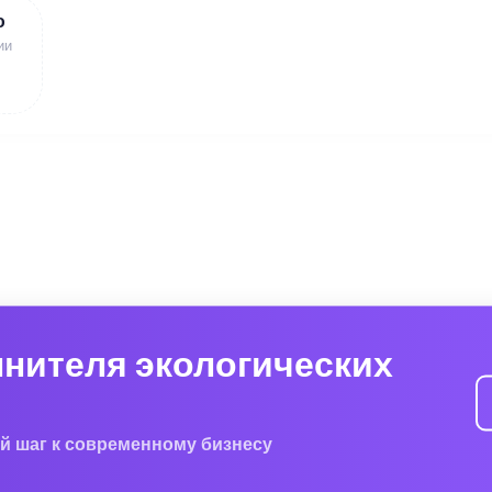
ю
ии
лнителя экологических
й шаг к современному бизнесу