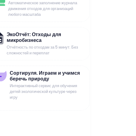
Автоматическое заполнение журнала
движения отходов для организаций
любого масштаба
ЭкоОтчёт: Отходы для
микробизнеса
Отчётность по отходам за 5 минут. Без
сложностей и переплат
Сортируля. Играем и учимся
беречь природу
Интерактивный сервис для обучения
детей экологической культуре через
игру