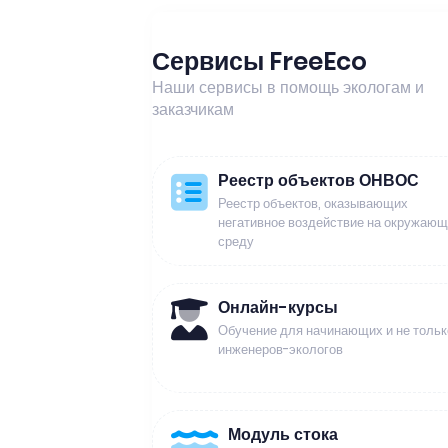
Сервисы FreeEco
Наши сервисы в помощь экологам и
заказчикам
Реестр объектов ОНВОС
Реестр объектов, оказывающих
негативное воздействие на окружаю
среду
Онлайн-курсы
Обучение для начинающих и не тольк
инженеров-экологов
Модуль стока