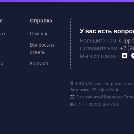
е
Справка
У вас есть вопр
каз
Помощь
Напишите нам!
suppo
Вопросы и
Позвоните нам!
+7 (9
ответы
Мы в соц.сетях:
ты
Контакты
41400
,
Россия
,
Астраханская 
Бакинская 79
,
офис №14
Самозанятый Веренков Евге
ИНН: 302301807738