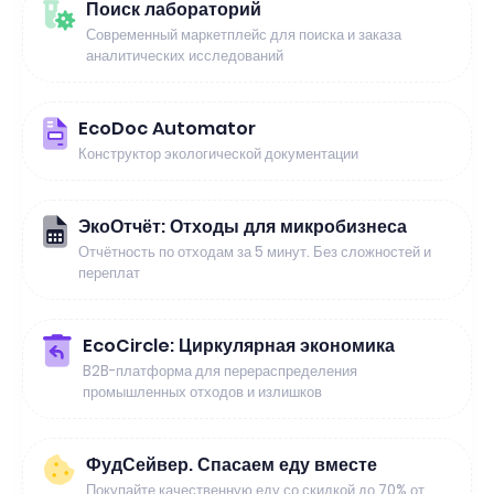
Поиск лабораторий
Современный маркетплейс для поиска и заказа
аналитических исследований
EcoDoc Automator
Конструктор экологической документации
ЭкоОтчёт: Отходы для микробизнеса
Отчётность по отходам за 5 минут. Без сложностей и
переплат
EcoCircle: Циркулярная экономика
B2B-платформа для перераспределения
промышленных отходов и излишков
ФудСейвер. Спасаем еду вместе
Покупайте качественную еду со скидкой до 70% от