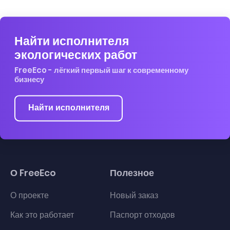
Найти исполнителя
экологических работ
FreeEco - лёгкий первый шаг к современному
бизнесу
Найти исполнителя
О FreeEco
Полезное
О проекте
Новый заказ
Как это работает
Паспорт отходов