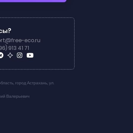
осы?
rt@free-eco.ru
96) 913 41 71
область
,
город Астрахань
,
ул.
ний Валерьевич