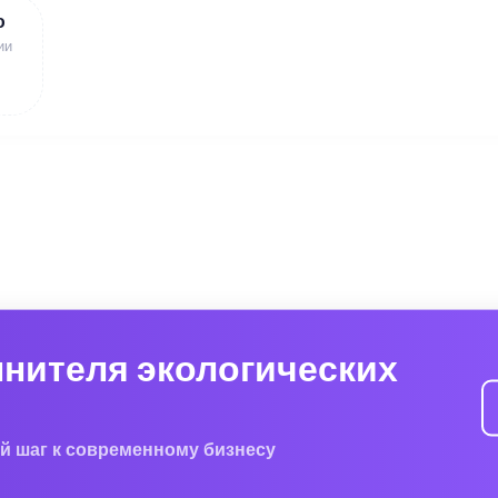
ю
ии
лнителя экологических
й шаг к современному бизнесу