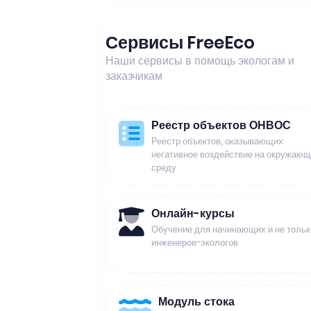
Сервисы FreeEco
Наши сервисы в помощь экологам и
заказчикам
Реестр объектов ОНВОС
Реестр объектов, оказывающих
негативное воздействие на окружаю
среду
Онлайн-курсы
Обучение для начинающих и не тольк
инженеров-экологов
Модуль стока