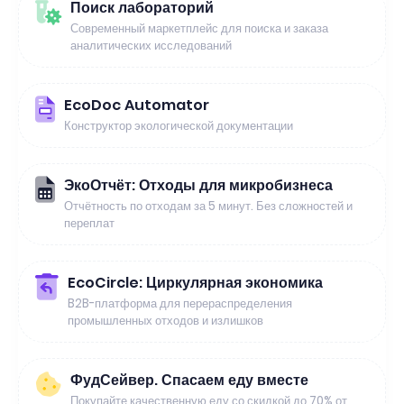
Поиск лабораторий
Современный маркетплейс для поиска и заказа
аналитических исследований
EcoDoc Automator
Конструктор экологической документации
ЭкоОтчёт: Отходы для микробизнеса
Отчётность по отходам за 5 минут. Без сложностей и
переплат
EcoCircle: Циркулярная экономика
B2B-платформа для перераспределения
промышленных отходов и излишков
ФудСейвер. Спасаем еду вместе
Покупайте качественную еду со скидкой до 70% от