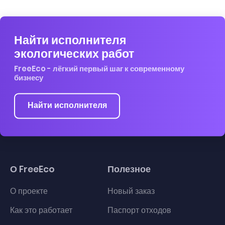
Найти исполнителя
экологических работ
FreeEco - лёгкий первый шаг к современному
бизнесу
Найти исполнителя
О FreeEco
Полезное
О проекте
Новый заказ
Как это работает
Паспорт отходов