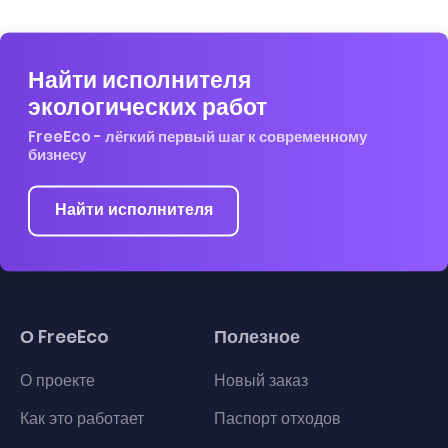
Найти исполнителя
экологических работ
FreeEco - лёгкий первый шаг к современному
бизнесу
Найти исполнителя
О FreeEco
Полезное
О проекте
Новый заказ
Как это работает
Паспорт отходов