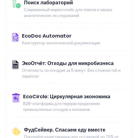
Поиск лабораторий
Современный маркетплейс для поиска и заказа
аналитических исследований
EcoDoc Automator
Конструктор экологической документации
ЭкоОтчёт: Отходы для микробизнеса
Отчётность по отходам за 5 минут. Без сложностей и
переплат
EcoCircle: Циркулярная экономика
B2B-платформа для перераспределения
промышленных отходов и излишков
ФудСейвер. Спасаем еду вместе
Покупайте качественную еду со скидкой до 70% от