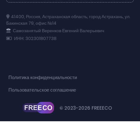
41400
,
Россия
,
Астраханская область
,
город Астрахань
,
ул.
Бакинская 79
,
офис №14
Самозанятый Веренков Евгений Валерьевич
ИНН: 302301807738
Политика конфиденциальности
Пользовательское соглашение
© 2023-2026 FREEECO