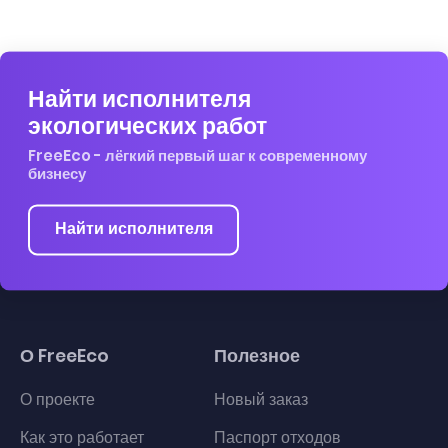
Найти исполнителя
экологических работ
FreeEco - лёгкий первый шаг к современному
бизнесу
Найти исполнителя
О FreeEco
Полезное
О проекте
Новый заказ
Как это работает
Паспорт отходов