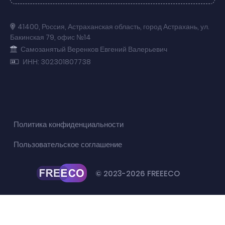
41400
,
Россия
,
Астраханская область
,
город Астрахань
,
ул.
Бакинская 79
,
офис №14
Самозанятый Веренков Евгений Валерьевич
ИНН: 302301807738
Политика конфиденциальности
Пользовательское соглашение
© 2023-2026 FREEECO