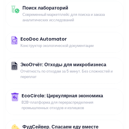
Поиск лабораторий
Современный маркетплейс для поиска и заказа
аналитических исследований
EcoDoc Automator
Конструктор экологической документации
ЭкоОтчёт: Отходы для микробизнеса
Отчётность по отходам за 5 минут. Без сложностей и
переплат
EcoCircle: Циркулярная экономика
B2B-платформа для перераспределения
промышленных отходов и излишков
ФудСейвер. Спасаем еду вместе