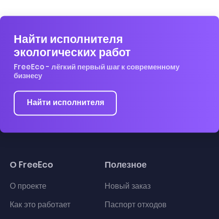
Найти исполнителя
экологических работ
FreeEco - лёгкий первый шаг к современному
бизнесу
Найти исполнителя
О FreeEco
Полезное
О проекте
Новый заказ
Как это работает
Паспорт отходов