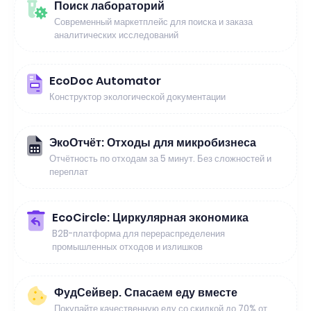
Поиск лабораторий
Современный маркетплейс для поиска и заказа
аналитических исследований
EcoDoc Automator
Конструктор экологической документации
ЭкоОтчёт: Отходы для микробизнеса
Отчётность по отходам за 5 минут. Без сложностей и
переплат
EcoCircle: Циркулярная экономика
B2B-платформа для перераспределения
промышленных отходов и излишков
ФудСейвер. Спасаем еду вместе
Покупайте качественную еду со скидкой до 70% от