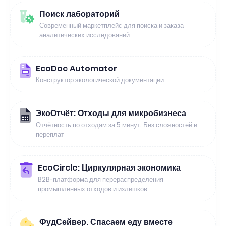
Поиск лабораторий
Современный маркетплейс для поиска и заказа
аналитических исследований
EcoDoc Automator
Конструктор экологической документации
ЭкоОтчёт: Отходы для микробизнеса
Отчётность по отходам за 5 минут. Без сложностей и
переплат
EcoCircle: Циркулярная экономика
B2B-платформа для перераспределения
промышленных отходов и излишков
ФудСейвер. Спасаем еду вместе