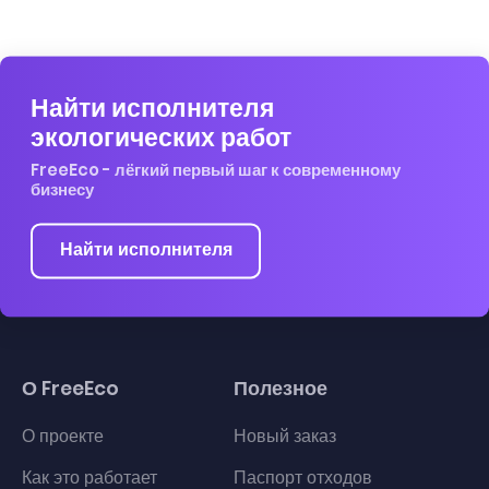
Найти исполнителя
экологических работ
FreeEco - лёгкий первый шаг к современному
бизнесу
Найти исполнителя
О FreeEco
Полезное
О проекте
Новый заказ
Как это работает
Паспорт отходов