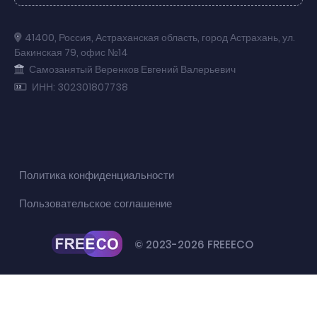
41400
,
Россия
,
Астраханская область
,
город Астрахань
,
ул.
Бакинская 79
,
офис №14
Самозанятый Веренков Евгений Валерьевич
ИНН: 302301807738
Политика конфиденциальности
Пользовательское соглашение
© 2023-2026 FREEECO