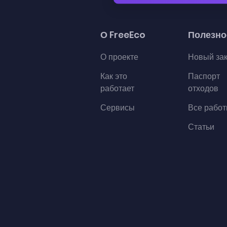
О FreeEco
Полезно
О проекте
Новый за
Как это
Паспорт
работает
отходов
Сервисы
Все рабо
Статьи