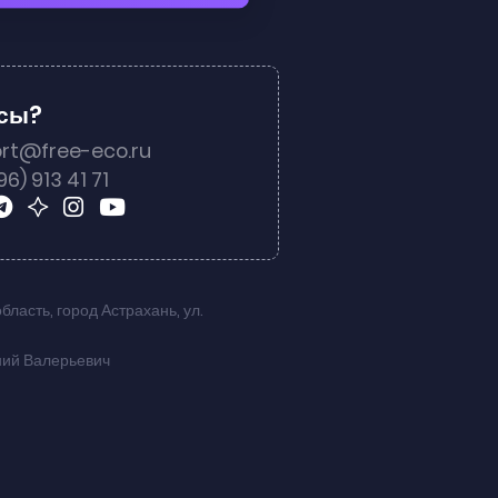
осы?
rt@free-eco.ru
96) 913 41 71
область
,
город Астрахань
,
ул.
ний Валерьевич