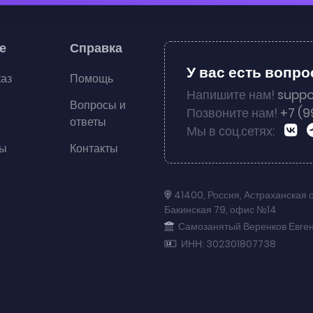
е
Справка
У вас есть вопр
каз
Помощь
Напишите нам!
suppo
Вопросы и
Позвоните нам!
+7 (9
ответы
Мы в соц.сетях:
ты
Контакты
41400
,
Россия
,
Астраханская 
Бакинская 79
,
офис №14
Самозанятый Веренков Евге
ИНН: 302301807738