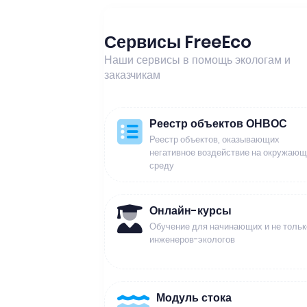
Сервисы FreeEco
Наши сервисы в помощь экологам и
заказчикам
Реестр объектов ОНВОС
Реестр объектов, оказывающих
негативное воздействие на окружаю
среду
Онлайн-курсы
Обучение для начинающих и не тольк
инженеров-экологов
Модуль стока