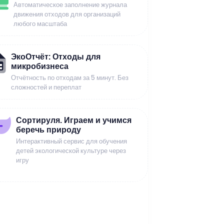
Автоматическое заполнение журнала
движения отходов для организаций
любого масштаба
ЭкоОтчёт: Отходы для
микробизнеса
Отчётность по отходам за 5 минут. Без
сложностей и переплат
Сортируля. Играем и учимся
беречь природу
Интерактивный сервис для обучения
детей экологической культуре через
игру