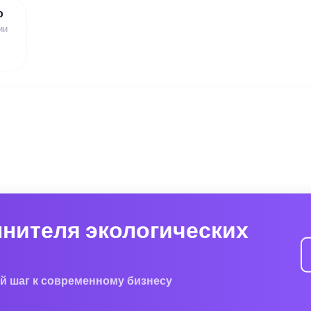
ю
ии
лнителя экологических
й шаг к современному бизнесу