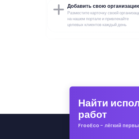
Добавить свою организаци
Разместите карточку своей организац
на нашем портале и привлекайте
целевых клиентов каждый день
Найти испо
работ
FreeEco - лёгкий первы