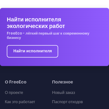
Найти исполнителя
экологических работ
FreeEco - лёгкий первый шаг к современному
бизнесу
Найти исполнителя
О FreeEco
Полезное
О проекте
Новый заказ
Как это работает
Паспорт отходов