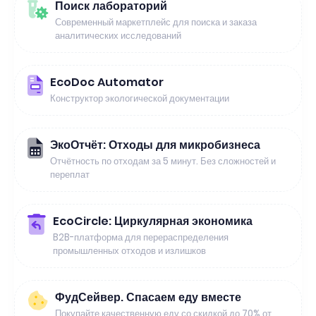
Поиск лабораторий
Современный маркетплейс для поиска и заказа
аналитических исследований
EcoDoc Automator
Конструктор экологической документации
ЭкоОтчёт: Отходы для микробизнеса
Отчётность по отходам за 5 минут. Без сложностей и
переплат
EcoCircle: Циркулярная экономика
B2B-платформа для перераспределения
промышленных отходов и излишков
ФудСейвер. Спасаем еду вместе
Покупайте качественную еду со скидкой до 70% от