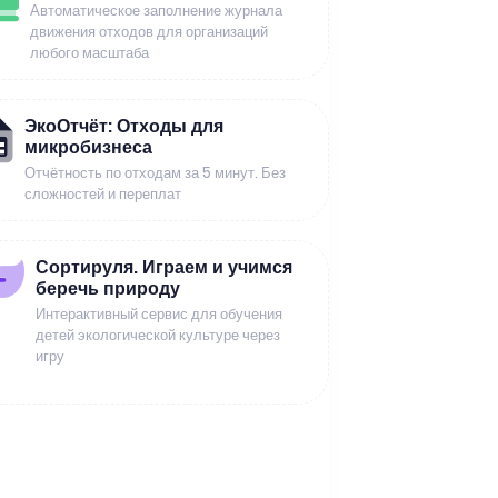
Автоматическое заполнение журнала
движения отходов для организаций
любого масштаба
ЭкоОтчёт: Отходы для
микробизнеса
Отчётность по отходам за 5 минут. Без
сложностей и переплат
Сортируля. Играем и учимся
беречь природу
Интерактивный сервис для обучения
детей экологической культуре через
игру