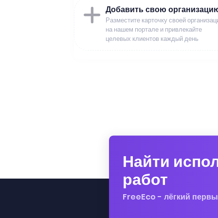
Добавить свою организаци
Разместите карточку своей организац
на нашем портале и привлекайте
целевых клиентов каждый день
Найти испо
работ
FreeEco - лёгкий первы