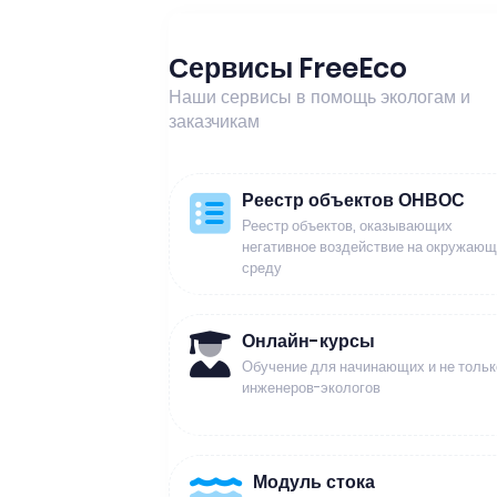
Сервисы FreeEco
Наши сервисы в помощь экологам и
заказчикам
Реестр объектов ОНВОС
Реестр объектов, оказывающих
негативное воздействие на окружаю
среду
Онлайн-курсы
Обучение для начинающих и не тольк
инженеров-экологов
Модуль стока