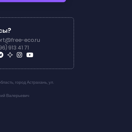
осы?
rt@free-eco.ru
96) 913 41 71
область
,
город Астрахань
,
ул.
ний Валерьевич