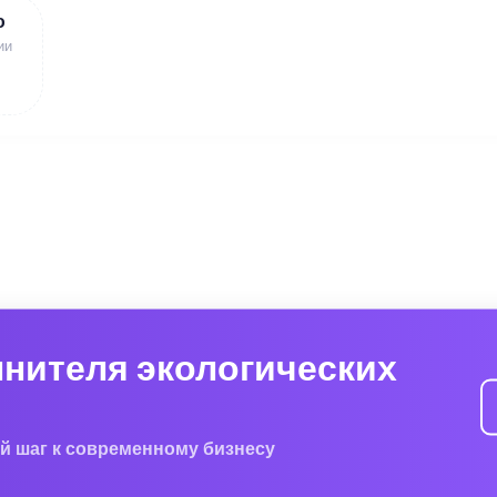
ю
ии
лнителя экологических
й шаг к современному бизнесу