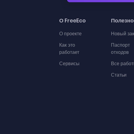
О FreeEco
Полезно
О проекте
Новый за
Как это
Паспорт
работает
отходов
Сервисы
Все рабо
Статьи