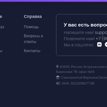
е
Справка
У вас есть вопр
каз
Помощь
Напишите нам!
suppo
Вопросы и
Позвоните нам!
+7 (9
ответы
Мы в соц.сетях:
ты
Контакты
41400
,
Россия
,
Астраханская 
Бакинская 79
,
офис №14
Самозанятый Веренков Евге
ИНН: 302301807738