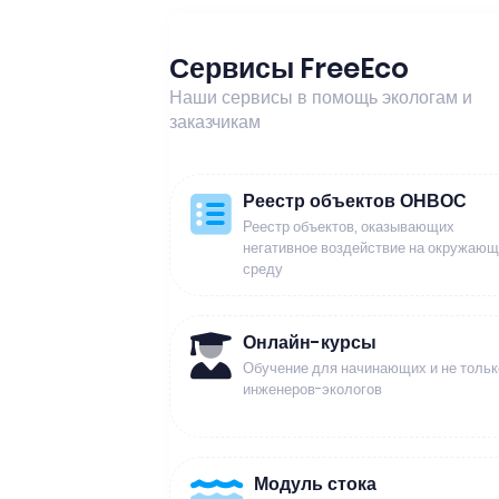
Сервисы FreeEco
Наши сервисы в помощь экологам и
заказчикам
Реестр объектов ОНВОС
Реестр объектов, оказывающих
негативное воздействие на окружаю
среду
Онлайн-курсы
Обучение для начинающих и не тольк
инженеров-экологов
Модуль стока