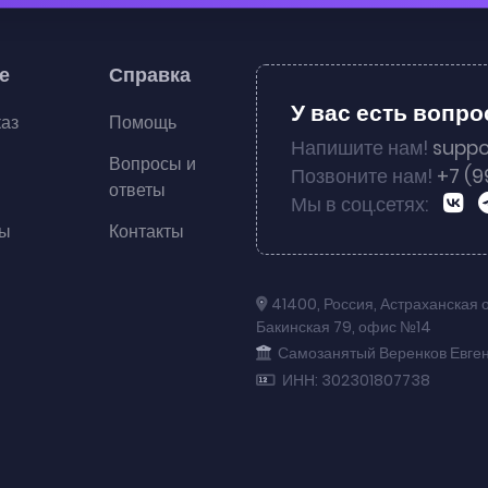
е
Справка
У вас есть вопр
каз
Помощь
Напишите нам!
suppo
Вопросы и
Позвоните нам!
+7 (9
ответы
Мы в соц.сетях:
ты
Контакты
41400
,
Россия
,
Астраханская 
Бакинская 79
,
офис №14
Самозанятый Веренков Евге
ИНН: 302301807738