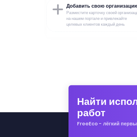
Добавить свою организаци
Разместите карточку своей организац
на нашем портале и привлекайте
целевых клиентов каждый день
Найти испо
работ
FreeEco - лёгкий первы