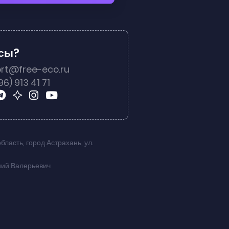
осы?
rt@free-eco.ru
96) 913 41 71
область
,
город Астрахань
,
ул.
ний Валерьевич