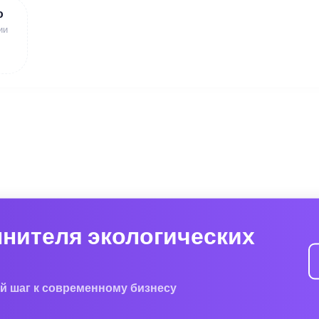
ю
ии
лнителя экологических
й шаг к современному бизнесу