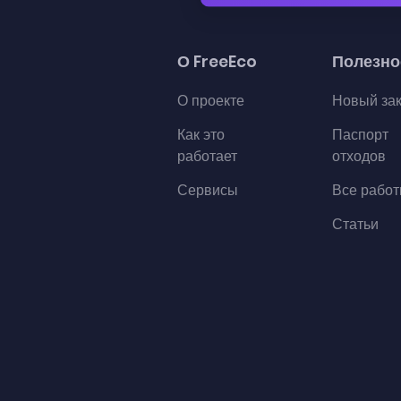
О FreeEco
Полезно
О проекте
Новый за
Как это
Паспорт
работает
отходов
Сервисы
Все рабо
Статьи