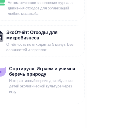
Автоматическое заполнение журнала
движения отходов для организаций
любого масштаба
ЭкоОтчёт: Отходы для
микробизнеса
Отчётность по отходам за 5 минут. Без
сложностей и переплат
Сортируля. Играем и учимся
беречь природу
Интерактивный сервис для обучения
детей экологической культуре через
игру