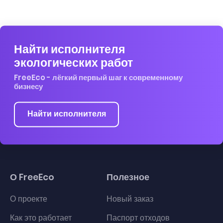
Найти исполнителя
экологических работ
FreeEco - лёгкий первый шаг к современному
бизнесу
Найти исполнителя
О FreeEco
Полезное
О проекте
Новый заказ
Как это работает
Паспорт отходов