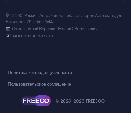
41400
,
Россия
,
Астраханская область
,
город Астрахань
,
ул.
Бакинская 79
,
офис №14
Самозанятый Веренков Евгений Валерьевич
ИНН: 302301807738
Политика конфиденциальности
Пользовательское соглашение
© 2023-2026 FREEECO