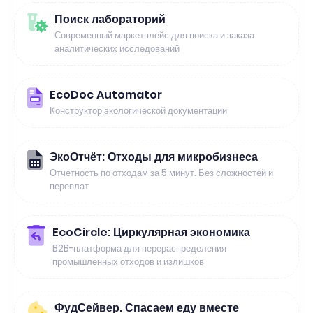
Поиск лабораторий
Современный маркетплейс для поиска и заказа
аналитических исследований
EcoDoc Automator
Конструктор экологической документации
ЭкоОтчёт: Отходы для микробизнеса
Отчётность по отходам за 5 минут. Без сложностей и
переплат
EcoCircle: Циркулярная экономика
B2B-платформа для перераспределения
промышленных отходов и излишков
ФудСейвер. Спасаем еду вместе