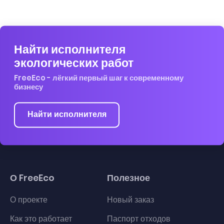
Найти исполнителя
экологических работ
FreeEco - лёгкий первый шаг к современному
бизнесу
Найти исполнителя
О FreeEco
Полезное
О проекте
Новый заказ
Как это работает
Паспорт отходов