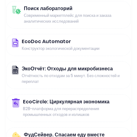
Поиск лабораторий
Современный маркетплейс для поиска и заказа
аналитических исследований
EcoDoc Automator
Конструктор экологической документации
ЭкоОтчёт: Отходы для микробизнеса
Отчётность по отходам за 5 минут. Без сложностей и
переплат
EcoCircle: Циркулярная экономика
B2B-платформа для перераспределения
промышленных отходов и излишков
ФудСейвер. Спасаем еду вместе