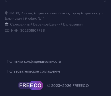
41400
,
Россия
,
Астраханская область
,
город Астрахань
,
ул.
Бакинская 79
,
офис №14
Самозанятый Веренков Евгений Валерьевич
ИНН: 302301807738
Политика конфиденциальности
Пользовательское соглашение
© 2023-2026 FREEECO