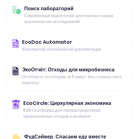
Поиск лабораторий
Современный маркетплейс для поиска и заказа
аналитических исследований
EcoDoc Automator
Конструктор экологической документации
ЭкоОтчёт: Отходы для микробизнеса
Отчётность по отходам за 5 минут. Без сложностей и
переплат
EcoCircle: Циркулярная экономика
B2B-платформа для перераспределения
промышленных отходов и излишков
ФудСейвер. Спасаем еду вместе