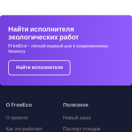
Найти исполнителя
экологических работ
FreeEco - лёгкий первый шаг к современному
бизнесу
Найти исполнителя
О FreeEco
Полезное
О проекте
Новый заказ
Как это работает
Паспорт отходов