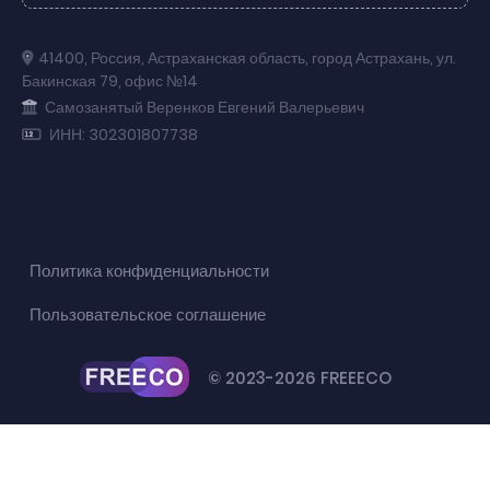
41400
,
Россия
,
Астраханская область
,
город Астрахань
,
ул.
Бакинская 79
,
офис №14
Самозанятый Веренков Евгений Валерьевич
ИНН: 302301807738
Политика конфиденциальности
Пользовательское соглашение
© 2023-2026 FREEECO