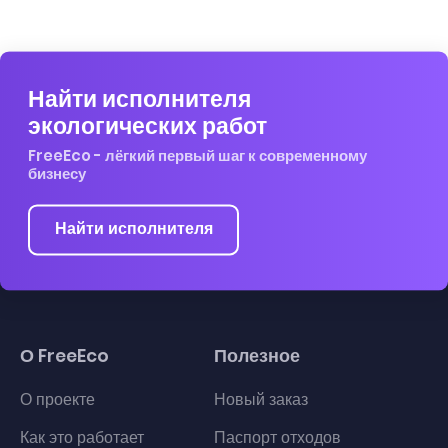
Найти исполнителя
экологических работ
FreeEco - лёгкий первый шаг к современному
бизнесу
Найти исполнителя
О FreeEco
Полезное
О проекте
Новый заказ
Как это работает
Паспорт отходов