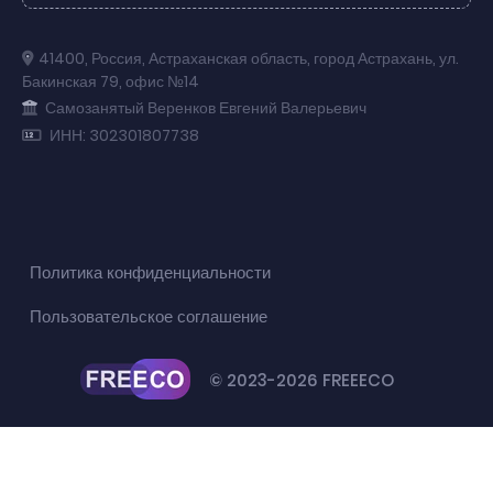
41400
,
Россия
,
Астраханская область
,
город Астрахань
,
ул.
Бакинская 79
,
офис №14
Самозанятый Веренков Евгений Валерьевич
ИНН: 302301807738
Политика конфиденциальности
Пользовательское соглашение
© 2023-2026 FREEECO