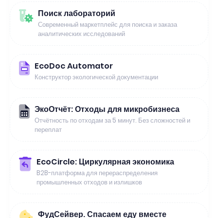
Поиск лабораторий
Современный маркетплейс для поиска и заказа
аналитических исследований
EcoDoc Automator
Конструктор экологической документации
ЭкоОтчёт: Отходы для микробизнеса
Отчётность по отходам за 5 минут. Без сложностей и
переплат
EcoCircle: Циркулярная экономика
B2B-платформа для перераспределения
промышленных отходов и излишков
ФудСейвер. Спасаем еду вместе