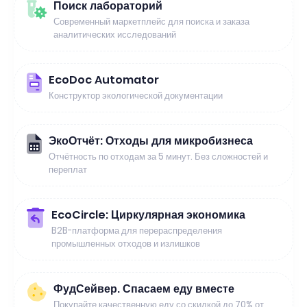
Поиск лабораторий
Современный маркетплейс для поиска и заказа
аналитических исследований
EcoDoc Automator
Конструктор экологической документации
ЭкоОтчёт: Отходы для микробизнеса
Отчётность по отходам за 5 минут. Без сложностей и
переплат
EcoCircle: Циркулярная экономика
B2B-платформа для перераспределения
промышленных отходов и излишков
ФудСейвер. Спасаем еду вместе
Покупайте качественную еду со скидкой до 70% от