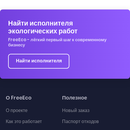
Найти исполнителя
экологических работ
FreeEco - лёгкий первый шаг к современному
бизнесу
Найти исполнителя
О FreeEco
Полезное
О проекте
Новый заказ
Как это работает
Паспорт отходов