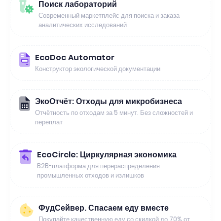
Поиск лабораторий
Современный маркетплейс для поиска и заказа
аналитических исследований
EcoDoc Automator
Конструктор экологической документации
ЭкоОтчёт: Отходы для микробизнеса
Отчётность по отходам за 5 минут. Без сложностей и
переплат
EcoCircle: Циркулярная экономика
B2B-платформа для перераспределения
промышленных отходов и излишков
ФудСейвер. Спасаем еду вместе
Покупайте качественную еду со скидкой до 70% от