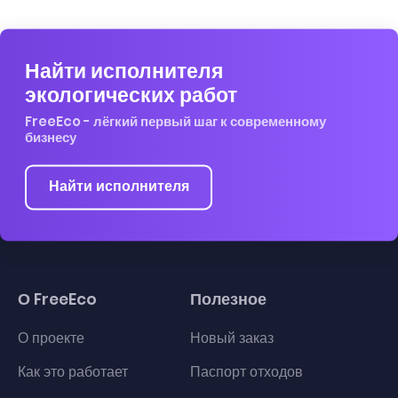
Найти исполнителя
экологических работ
FreeEco - лёгкий первый шаг к современному
бизнесу
Найти исполнителя
О FreeEco
Полезное
О проекте
Новый заказ
Как это работает
Паспорт отходов