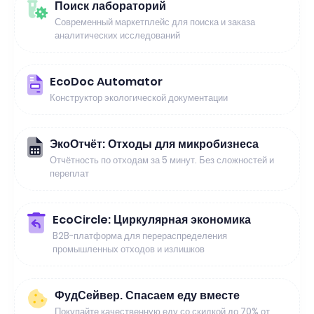
Поиск лабораторий
Современный маркетплейс для поиска и заказа
аналитических исследований
EcoDoc Automator
Конструктор экологической документации
ЭкоОтчёт: Отходы для микробизнеса
Отчётность по отходам за 5 минут. Без сложностей и
переплат
EcoCircle: Циркулярная экономика
B2B-платформа для перераспределения
промышленных отходов и излишков
ФудСейвер. Спасаем еду вместе
Покупайте качественную еду со скидкой до 70% от