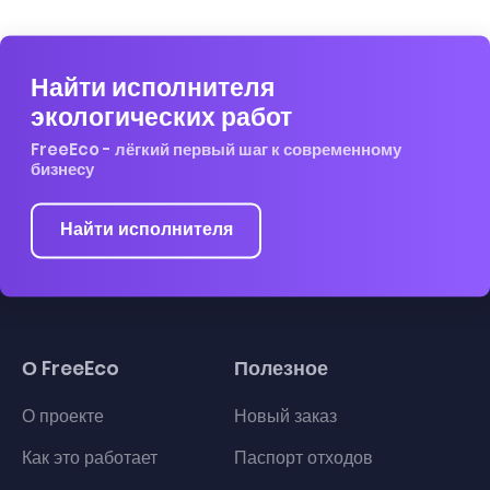
Найти исполнителя
экологических работ
FreeEco - лёгкий первый шаг к современному
бизнесу
Найти исполнителя
О FreeEco
Полезное
О проекте
Новый заказ
Как это работает
Паспорт отходов