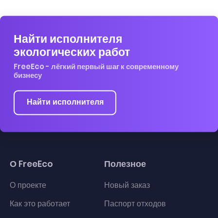
Найти исполнителя
экологических работ
FreeEco - лёгкий первый шаг к современному
бизнесу
Найти исполнителя
О FreeEco
Полезное
О проекте
Новый заказ
Как это работает
Паспорт отходов