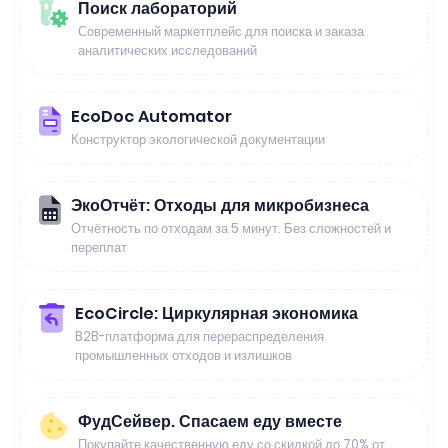
Поиск лабораторий
Современный маркетплейс для поиска и заказа
аналитических исследований
EcoDoc Automator
Конструктор экологической документации
ЭкоОтчёт: Отходы для микробизнеса
Отчётность по отходам за 5 минут. Без сложностей и
переплат
EcoCircle: Циркулярная экономика
B2B-платформа для перераспределения
промышленных отходов и излишков
ФудСейвер. Спасаем еду вместе
Покупайте качественную еду со скидкой до 70% от