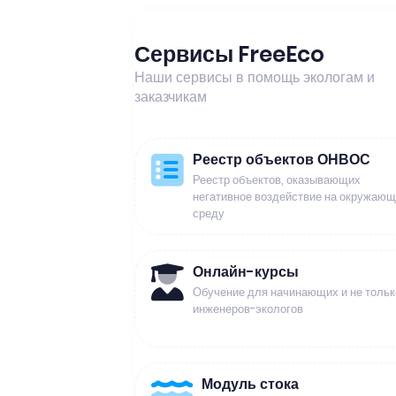
Сервисы FreeEco
Наши сервисы в помощь экологам и
заказчикам
Реестр объектов ОНВОС
Реестр объектов, оказывающих
негативное воздействие на окружаю
среду
Онлайн-курсы
Обучение для начинающих и не тольк
инженеров-экологов
Модуль стока