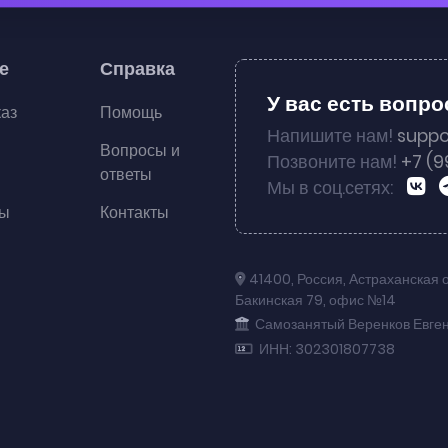
е
Справка
У вас есть вопр
каз
Помощь
Напишите нам!
suppo
Вопросы и
Позвоните нам!
+7 (9
ответы
Мы в соц.сетях:
ты
Контакты
41400
,
Россия
,
Астраханская 
Бакинская 79
,
офис №14
Самозанятый Веренков Евге
ИНН: 302301807738