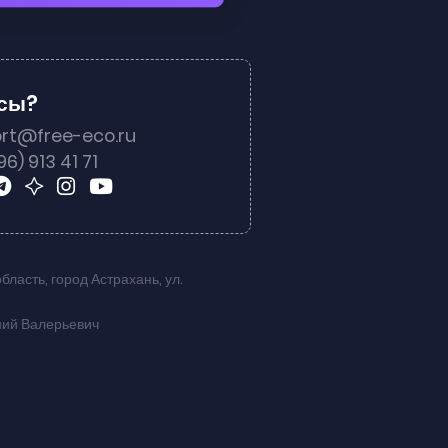
осы?
rt@free-eco.ru
96) 913 41 71
область
,
город Астрахань
,
ул.
ний Валерьевич