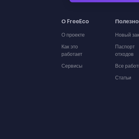
О FreeEco
Полезно
О проекте
Новый за
Как это
Паспорт
работает
отходов
Сервисы
Все рабо
Статьи