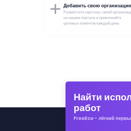
Добавить свою организаци
Разместите карточку своей организац
на нашем портале и привлекайте
целевых клиентов каждый день
Найти испо
работ
FreeEco - лёгкий первы