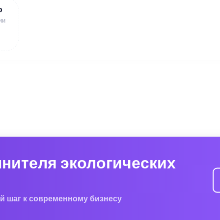
ю
ии
лнителя экологических
й шаг к современному бизнесу