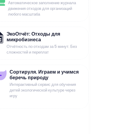
Автоматическое заполнение журнала
движения отходов для организаций
любого масштаба
ЭкоОтчёт: Отходы для
микробизнеса
Отчётность по отходам за 5 минут. Без
сложностей и переплат
Сортируля. Играем и учимся
беречь природу
Интерактивный сервис для обучения
детей экологической культуре через
игру