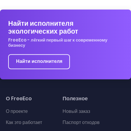
Найти исполнителя
экологических работ
FreeEco - лёгкий первый шаг к современному
бизнесу
Найти исполнителя
О FreeEco
Полезное
О проекте
Новый заказ
Как это работает
Паспорт отходов