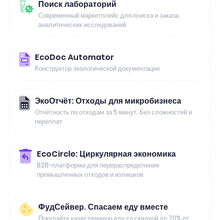
Поиск лабораторий
Современный маркетплейс для поиска и заказа
аналитических исследований
EcoDoc Automator
Конструктор экологической документации
ЭкоОтчёт: Отходы для микробизнеса
Отчётность по отходам за 5 минут. Без сложностей и
переплат
EcoCircle: Циркулярная экономика
B2B-платформа для перераспределения
промышленных отходов и излишков
ФудСейвер. Спасаем еду вместе
Покупайте качественную еду со скидкой до 70% от