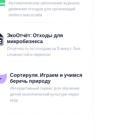
Автоматическое заполнение журнала
движения отходов для организаций
любого масштаба
ЭкоОтчёт: Отходы для
микробизнеса
Отчётность по отходам за 5 минут. Без
сложностей и переплат
Сортируля. Играем и учимся
беречь природу
Интерактивный сервис для обучения
детей экологической культуре через
игру