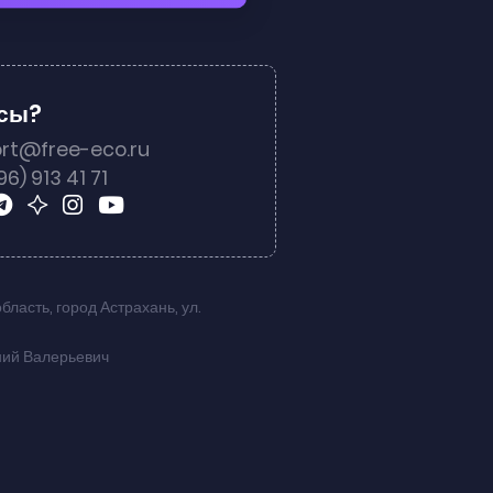
осы?
rt@free-eco.ru
96) 913 41 71
область
,
город Астрахань
,
ул.
ний Валерьевич