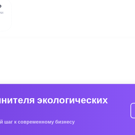
ю
ии
лнителя экологических
й шаг к современному бизнесу