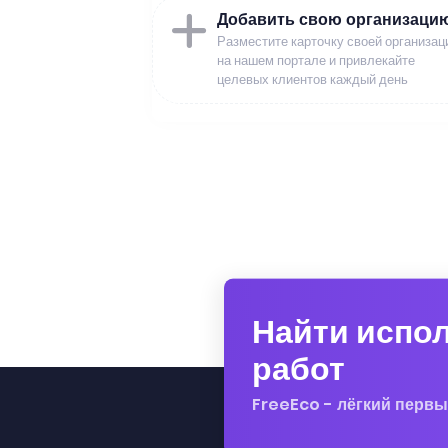
Добавить свою организаци
Разместите карточку своей организац
на нашем портале и привлекайте
целевых клиентов каждый день
Найти испо
работ
FreeEco - лёгкий первы