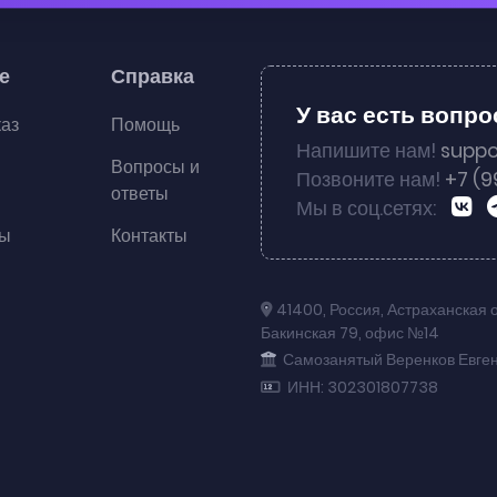
е
Справка
У вас есть вопр
каз
Помощь
Напишите нам!
suppo
Вопросы и
Позвоните нам!
+7 (9
ответы
Мы в соц.сетях:
ты
Контакты
41400
,
Россия
,
Астраханская 
Бакинская 79
,
офис №14
Самозанятый Веренков Евге
ИНН: 302301807738