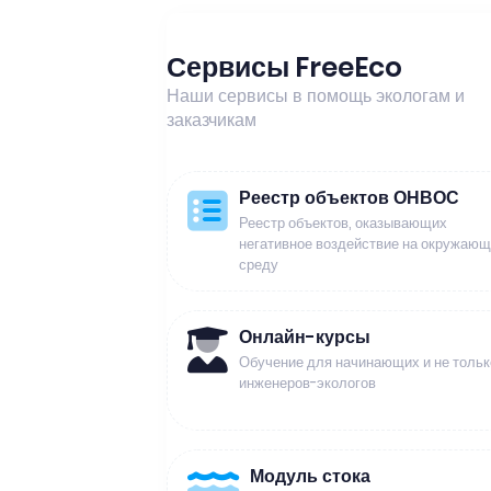
Сервисы FreeEco
Наши сервисы в помощь экологам и
заказчикам
Реестр объектов ОНВОС
Реестр объектов, оказывающих
негативное воздействие на окружаю
среду
Онлайн-курсы
Обучение для начинающих и не тольк
инженеров-экологов
Модуль стока