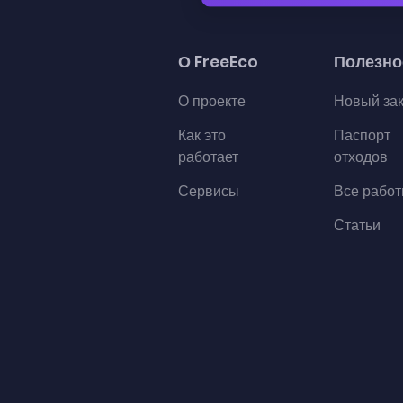
О FreeEco
Полезно
О проекте
Новый за
Как это
Паспорт
работает
отходов
Сервисы
Все рабо
Статьи