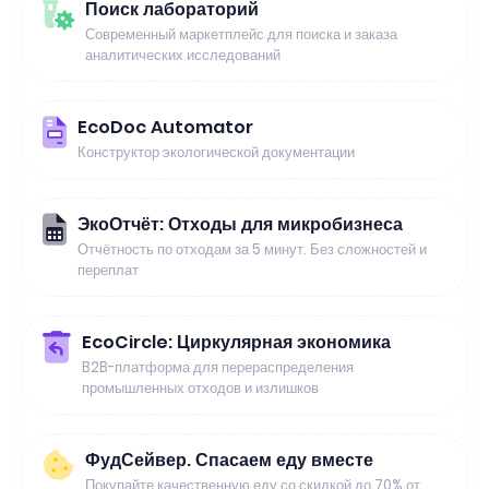
Поиск лабораторий
Современный маркетплейс для поиска и заказа
аналитических исследований
EcoDoc Automator
Конструктор экологической документации
ЭкоОтчёт: Отходы для микробизнеса
Отчётность по отходам за 5 минут. Без сложностей и
переплат
EcoCircle: Циркулярная экономика
B2B-платформа для перераспределения
промышленных отходов и излишков
ФудСейвер. Спасаем еду вместе
Покупайте качественную еду со скидкой до 70% от