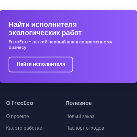
Найти исполнителя
экологических работ
FreeEco - лёгкий первый шаг к современному
бизнесу
Найти исполнителя
О FreeEco
Полезное
О проекте
Новый заказ
Как это работает
Паспорт отходов