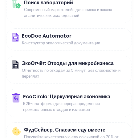
Поиск лабораторий
Современный маркетплейс для поиска и заказа
аналитических исследований
EcoDoc Automator
Конструктор экологической документации
ЭкоОтчёт: Отходы для микробизнеса
Отчётность по отходам за 5 минут. Без сложностей и
переплат
EcoCircle: Циркулярная экономика
B2B-платформа для перераспределения
промышленных отходов и излишков
ФудСейвер. Спасаем еду вместе
Покупайте качественную еду со скидкой до 70% от