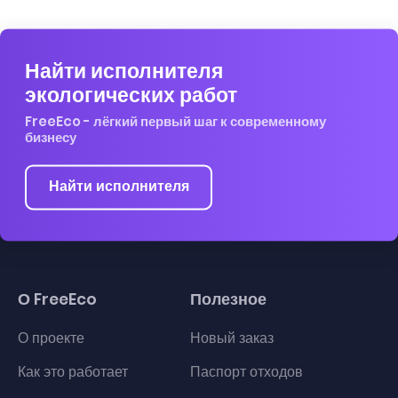
Найти исполнителя
экологических работ
FreeEco - лёгкий первый шаг к современному
бизнесу
Найти исполнителя
О FreeEco
Полезное
О проекте
Новый заказ
Как это работает
Паспорт отходов