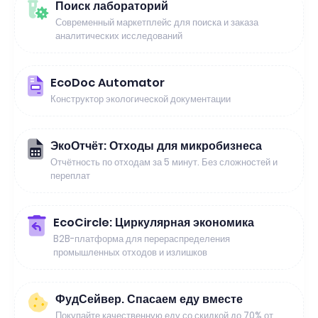
Поиск лабораторий
Современный маркетплейс для поиска и заказа
аналитических исследований
EcoDoc Automator
Конструктор экологической документации
ЭкоОтчёт: Отходы для микробизнеса
Отчётность по отходам за 5 минут. Без сложностей и
переплат
EcoCircle: Циркулярная экономика
B2B-платформа для перераспределения
промышленных отходов и излишков
ФудСейвер. Спасаем еду вместе
Покупайте качественную еду со скидкой до 70% от