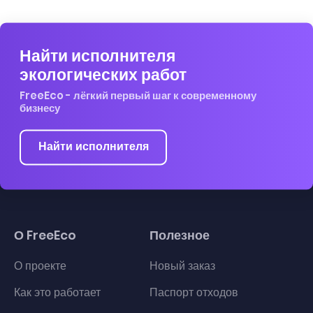
Найти исполнителя
экологических работ
FreeEco - лёгкий первый шаг к современному
бизнесу
Найти исполнителя
О FreeEco
Полезное
О проекте
Новый заказ
Как это работает
Паспорт отходов