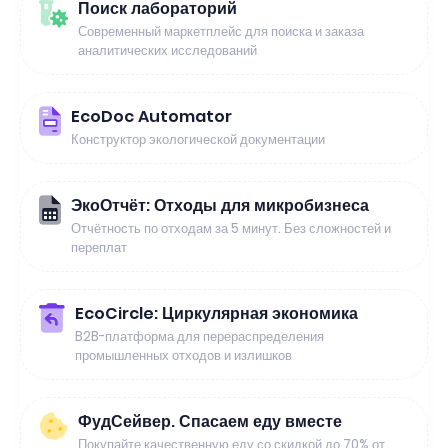
Поиск лабораторий
Современный маркетплейс для поиска и заказа
аналитических исследований
EcoDoc Automator
Конструктор экологической документации
ЭкоОтчёт: Отходы для микробизнеса
Отчётность по отходам за 5 минут. Без сложностей и
переплат
EcoCircle: Циркулярная экономика
B2B-платформа для перераспределения
промышленных отходов и излишков
ФудСейвер. Спасаем еду вместе
Покупайте качественную еду со скидкой до 70% от