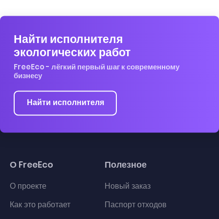
Найти исполнителя
экологических работ
FreeEco - лёгкий первый шаг к современному
бизнесу
Найти исполнителя
О FreeEco
Полезное
О проекте
Новый заказ
Как это работает
Паспорт отходов