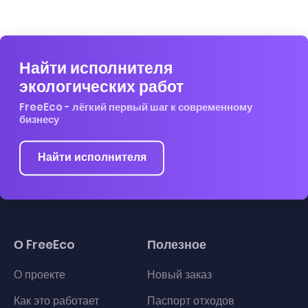
Найти исполнителя
экологических работ
FreeEco - лёгкий первый шаг к современному
бизнесу
Найти исполнителя
О FreeEco
Полезное
О проекте
Новый заказ
Как это работает
Паспорт отходов