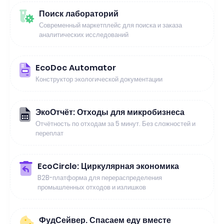
Поиск лабораторий
Современный маркетплейс для поиска и заказа
аналитических исследований
EcoDoc Automator
Конструктор экологической документации
ЭкоОтчёт: Отходы для микробизнеса
Отчётность по отходам за 5 минут. Без сложностей и
переплат
EcoCircle: Циркулярная экономика
B2B-платформа для перераспределения
промышленных отходов и излишков
ФудСейвер. Спасаем еду вместе