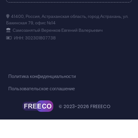
41400
,
Россия
,
Астраханская область
,
город Астрахань
,
ул.
Бакинская 79
,
офис №14
Самозанятый Веренков Евгений Валерьевич
ИНН: 302301807738
Политика конфиденциальности
Пользовательское соглашение
© 2023-2026 FREEECO