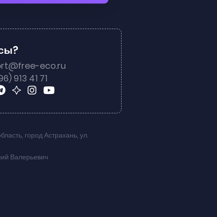
осы?
rt@free-eco.ru
96) 913 41 71
область
,
город Астрахань
,
ул.
ний Валерьевич