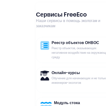
Сервисы FreeEco
Наши сервисы в помощь экологам и
заказчикам
Реестр объектов ОНВОС
Реестр объектов, оказывающих
негативное воздействие на окружаю
среду
Онлайн-курсы
Обучение для начинающих и не тольк
инженеров-экологов
Модуль стока