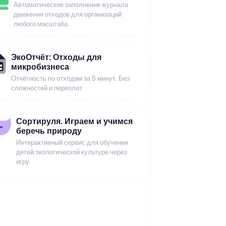
Автоматическое заполнение журнала
движения отходов для организаций
любого масштаба
ЭкоОтчёт: Отходы для
микробизнеса
Отчётность по отходам за 5 минут. Без
сложностей и переплат
Сортируля. Играем и учимся
беречь природу
Интерактивный сервис для обучения
детей экологической культуре через
игру