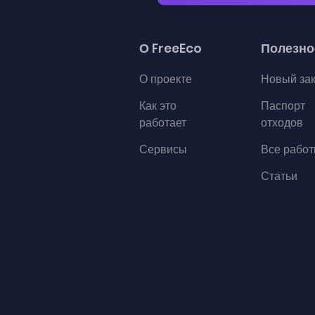
О FreeEco
Полезно
О проекте
Новый за
Как это
Паспорт
работает
отходов
Сервисы
Все рабо
Статьи