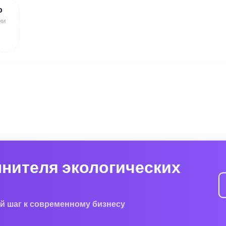
ю
ии
лнителя экологических
й шаг к современному бизнесу