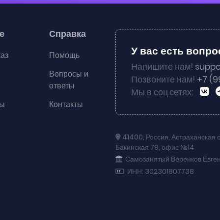
е
Справка
У вас есть вопр
каз
Помощь
Напишите нам!
suppo
Вопросы и
Позвоните нам!
+7 (9
ответы
Мы в соц.сетях:
ты
Контакты
41400
,
Россия
,
Астраханская 
Бакинская 79
,
офис №14
Самозанятый Веренков Евге
ИНН: 302301807738