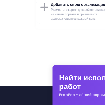
Добавить свою организаци
Разместите карточку своей организац
на нашем портале и привлекайте
целевых клиентов каждый день
Найти испо
работ
FreeEco - лёгкий первы