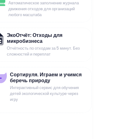
Автоматическое заполнение журнала
движения отходов для организаций
любого масштаба
ЭкоОтчёт: Отходы для
микробизнеса
Отчётность по отходам за 5 минут. Без
сложностей и переплат
Сортируля. Играем и учимся
беречь природу
Интерактивный сервис для обучения
детей экологической культуре через
игру