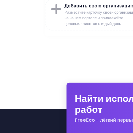
Добавить свою организаци
Разместите карточку своей организац
на нашем портале и привлекайте
целевых клиентов каждый день
Найти испо
работ
FreeEco - лёгкий первы