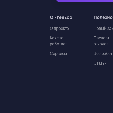
О FreeEco
Полезно
О проекте
Новый за
Как это
Паспорт
работает
отходов
Сервисы
Все рабо
Статьи