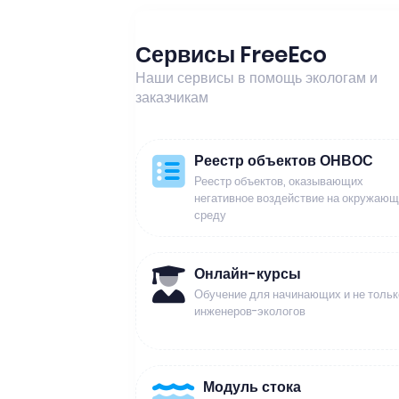
Сервисы FreeEco
Наши сервисы в помощь экологам и
заказчикам
Реестр объектов ОНВОС
Реестр объектов, оказывающих
негативное воздействие на окружаю
среду
Онлайн-курсы
Обучение для начинающих и не тольк
инженеров-экологов
Модуль стока