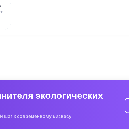
ю
ии
лнителя экологических
й шаг к современному бизнесу