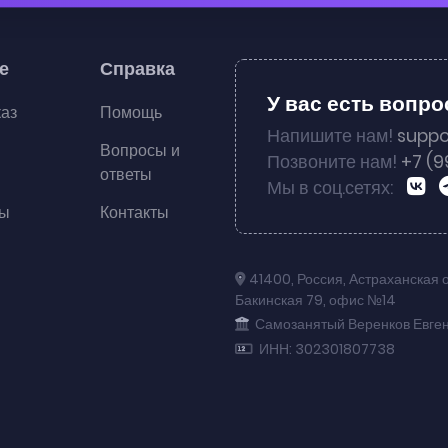
е
Справка
У вас есть вопр
каз
Помощь
Напишите нам!
suppo
Вопросы и
Позвоните нам!
+7 (9
ответы
Мы в соц.сетях:
ты
Контакты
41400
,
Россия
,
Астраханская 
Бакинская 79
,
офис №14
Самозанятый Веренков Евге
ИНН: 302301807738