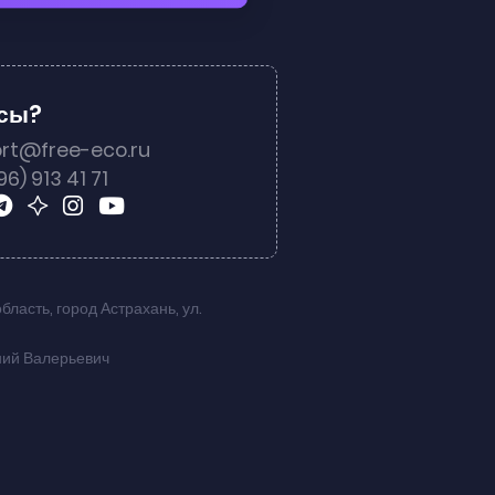
осы?
rt@free-eco.ru
96) 913 41 71
область
,
город Астрахань
,
ул.
ний Валерьевич