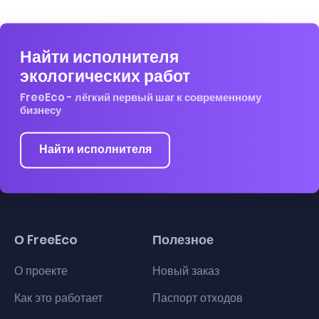
Найти исполнителя
экологических работ
FreeEco - лёгкий первый шаг к современному
бизнесу
Найти исполнителя
О FreeEco
Полезное
О проекте
Новый заказ
Как это работает
Паспорт отходов