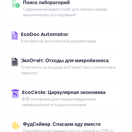
Поиск лабораторий
Современный маркетплейс для поиска и заказа
аналитических исследований
EcoDoc Automator
Конструктор экологической документации
ЭкоОтчёт: Отходы для микробизнеса
Отчётность по отходам за 5 минут. Без сложностей и
переплат
EcoCircle: Циркулярная экономика
B2B-платформа для перераспределения
промышленных отходов и излишков
ФудСейвер. Спасаем еду вместе
Покупайте качественную еду со скидкой до 70% от