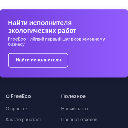
Найти исполнителя
экологических работ
FreeEco - лёгкий первый шаг к современному
бизнесу
Найти исполнителя
О FreeEco
Полезное
О проекте
Новый заказ
Как это работает
Паспорт отходов