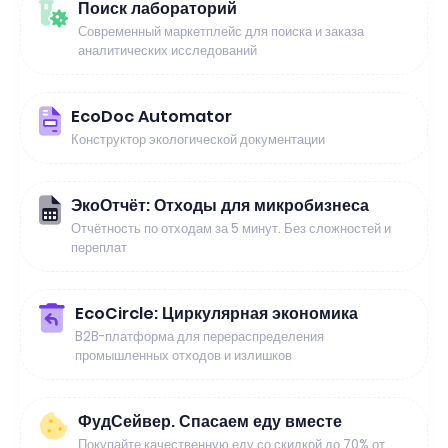
Поиск лабораторий
Современный маркетплейс для поиска и заказа
аналитических исследований
EcoDoc Automator
Конструктор экологической документации
ЭкоОтчёт: Отходы для микробизнеса
Отчётность по отходам за 5 минут. Без сложностей и
переплат
EcoCircle: Циркулярная экономика
B2B-платформа для перераспределения
промышленных отходов и излишков
ФудСейвер. Спасаем еду вместе
Покупайте качественную еду со скидкой до 70% от