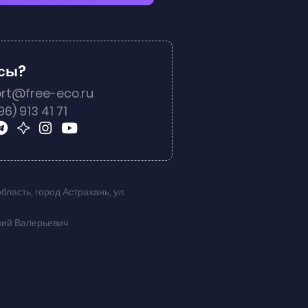
осы?
rt@free-eco.ru
96) 913 41 71
область
,
город Астрахань
,
ул.
ний Валерьевич