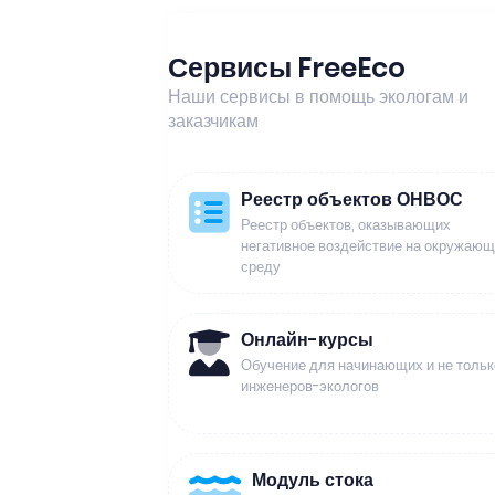
Сервисы FreeEco
Наши сервисы в помощь экологам и
заказчикам
Реестр объектов ОНВОС
Реестр объектов, оказывающих
негативное воздействие на окружаю
среду
Онлайн-курсы
Обучение для начинающих и не тольк
инженеров-экологов
Модуль стока