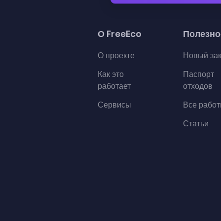
О FreeEco
Полезно
О проекте
Новый за
Как это
Паспорт
работает
отходов
Сервисы
Все рабо
Статьи