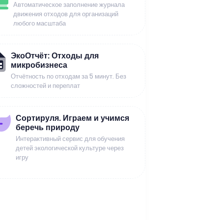
Автоматическое заполнение журнала
движения отходов для организаций
любого масштаба
ЭкоОтчёт: Отходы для
микробизнеса
Отчётность по отходам за 5 минут. Без
сложностей и переплат
Сортируля. Играем и учимся
беречь природу
Интерактивный сервис для обучения
детей экологической культуре через
игру