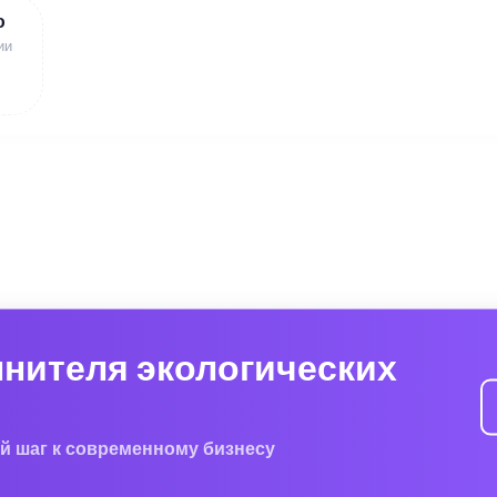
ю
ии
лнителя экологических
й шаг к современному бизнесу