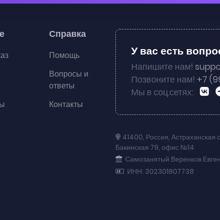
е
Справка
У вас есть вопр
каз
Помощь
Напишите нам!
suppo
Вопросы и
Позвоните нам!
+7 (9
ответы
Мы в соц.сетях:
ты
Контакты
41400
,
Россия
,
Астраханская 
Бакинская 79
,
офис №14
Самозанятый Веренков Евге
ИНН: 302301807738