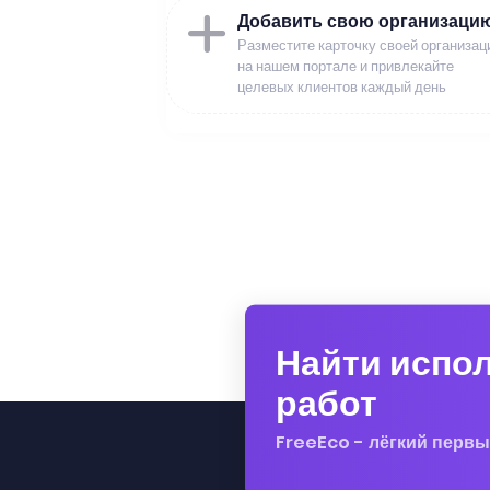
Добавить свою организаци
Разместите карточку своей организац
на нашем портале и привлекайте
целевых клиентов каждый день
Найти испо
работ
FreeEco - лёгкий первы