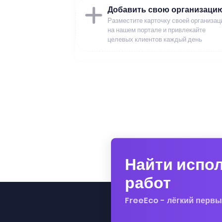
Добавить свою организаци
Разместите карточку своей организац
на нашем портале и привлекайте
целевых клиентов каждый день
Найти испо
работ
FreeEco - лёгкий первы