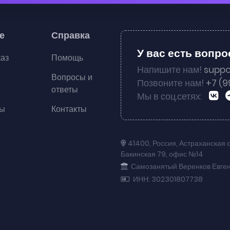
е
Справка
У вас есть вопр
каз
Помощь
Напишите нам!
suppo
Вопросы и
Позвоните нам!
+7 (9
ответы
Мы в соц.сетях:
ты
Контакты
41400
,
Россия
,
Астраханская 
Бакинская 79
,
офис №14
Самозанятый Веренков Евге
ИНН: 302301807738