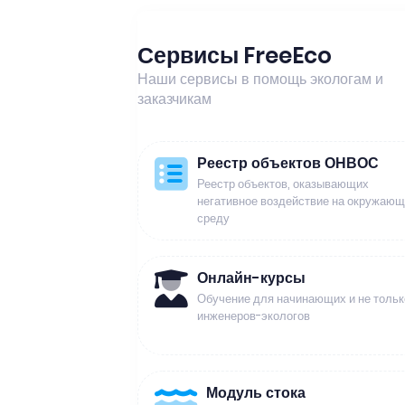
Сервисы FreeEco
Наши сервисы в помощь экологам и
заказчикам
Реестр объектов ОНВОС
Реестр объектов, оказывающих
негативное воздействие на окружаю
среду
Онлайн-курсы
Обучение для начинающих и не тольк
инженеров-экологов
Модуль стока