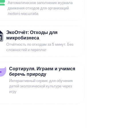
Автоматическое заполнение журнала
движения отходов для организаций
любого масштаба
ЭкоОтчёт: Отходы для
микробизнеса
Отчётность по отходам за 5 минут. Без
сложностей и переплат
Сортируля. Играем и учимся
беречь природу
Интерактивный сервис для обучения
детей экологической культуре через
игру