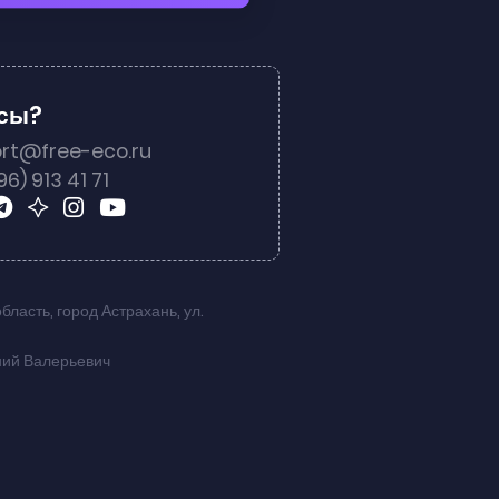
осы?
rt@free-eco.ru
96) 913 41 71
область
,
город Астрахань
,
ул.
ний Валерьевич