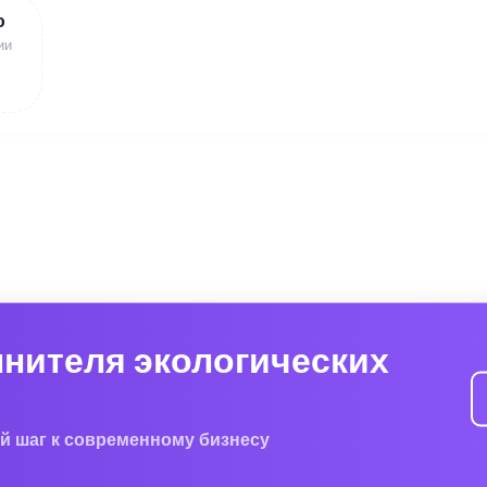
ю
ии
лнителя экологических
й шаг к современному бизнесу