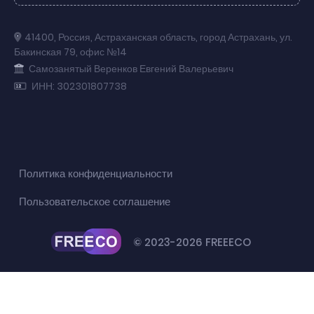
41400
,
Россия
,
Астраханская область
,
город Астрахань
,
ул.
Бакинская 79
,
офис №14
Самозанятый Веренков Евгений Валерьевич
ИНН: 302301807738
Политика конфиденциальности
Пользовательское соглашение
© 2023-2026 FREEECO