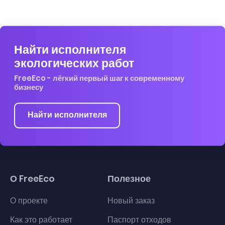
Найти исполнителя
экологических работ
FreeEco - лёгкий первый шаг к современному
бизнесу
Найти исполнителя
О FreeEco
Полезное
О проекте
Новый заказ
Как это работает
Паспорт отходов