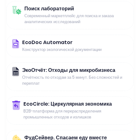
Поиск лабораторий
Современный маркетплейс для поиска и заказа
аналитических исследований
EcoDoc Automator
Конструктор экологической документации
ЭкоОтчёт: Отходы для микробизнеса
Отчётность по отходам за 5 минут. Без сложностей и
переплат
EcoCircle: Циркулярная экономика
B2B-платформа для перераспределения
промышленных отходов и излишков
ФудСейвер. Спасаем еду вместе