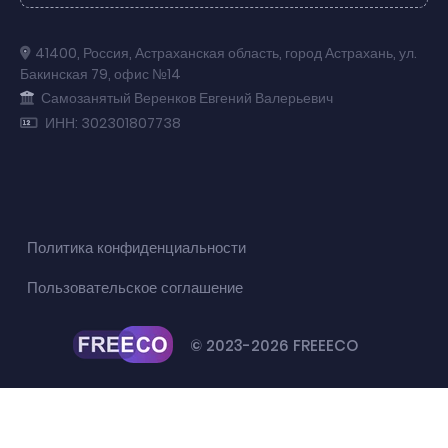
41400
,
Россия
,
Астраханская область
,
город Астрахань
,
ул.
Бакинская 79
,
офис №14
Самозанятый Веренков Евгений Валерьевич
ИНН: 302301807738
Политика конфиденциальности
Пользовательское соглашение
© 2023-2026 FREEECO