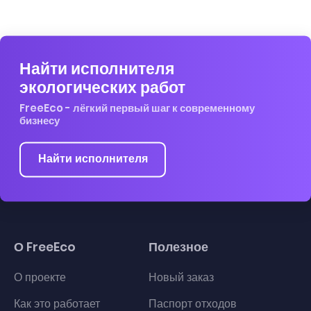
Найти исполнителя
экологических работ
FreeEco - лёгкий первый шаг к современному
бизнесу
Найти исполнителя
О FreeEco
Полезное
О проекте
Новый заказ
Как это работает
Паспорт отходов