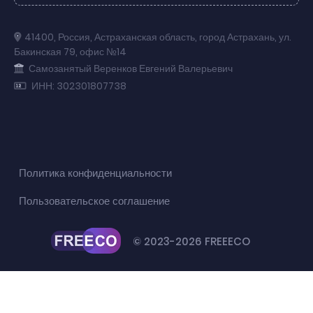
41400
,
Россия
,
Астраханская область
,
город Астрахань
,
ул.
Бакинская 79
,
офис №14
Самозанятый Веренков Евгений Валерьевич
ИНН: 302301807738
Политика конфиденциальности
Пользовательское соглашение
© 2023-2026 FREEECO