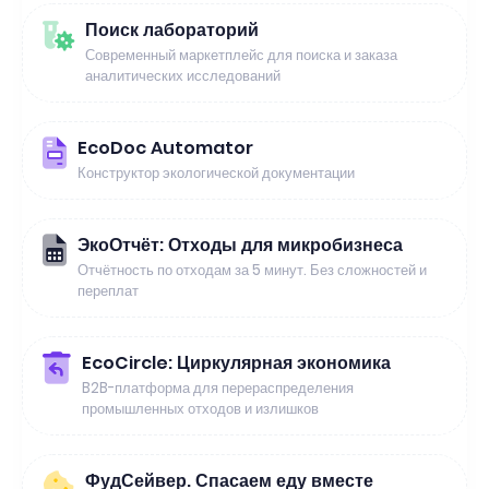
Поиск лабораторий
Современный маркетплейс для поиска и заказа
аналитических исследований
EcoDoc Automator
Конструктор экологической документации
ЭкоОтчёт: Отходы для микробизнеса
Отчётность по отходам за 5 минут. Без сложностей и
переплат
EcoCircle: Циркулярная экономика
B2B-платформа для перераспределения
промышленных отходов и излишков
ФудСейвер. Спасаем еду вместе