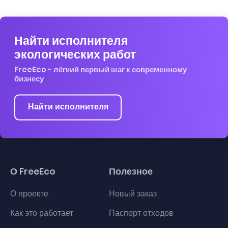
Найти исполнителя
экологических работ
FreeEco - лёгкий первый шаг к современному
бизнесу
Найти исполнителя
О FreeEco
Полезное
О проекте
Новый заказ
Как это работает
Паспорт отходов