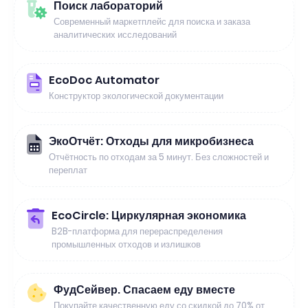
Поиск лабораторий
Современный маркетплейс для поиска и заказа
аналитических исследований
EcoDoc Automator
Конструктор экологической документации
ЭкоОтчёт: Отходы для микробизнеса
Отчётность по отходам за 5 минут. Без сложностей и
переплат
EcoCircle: Циркулярная экономика
B2B-платформа для перераспределения
промышленных отходов и излишков
ФудСейвер. Спасаем еду вместе
Покупайте качественную еду со скидкой до 70% от