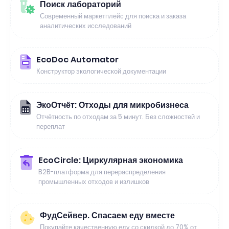
Поиск лабораторий
Современный маркетплейс для поиска и заказа
аналитических исследований
EcoDoc Automator
Конструктор экологической документации
ЭкоОтчёт: Отходы для микробизнеса
Отчётность по отходам за 5 минут. Без сложностей и
переплат
EcoCircle: Циркулярная экономика
B2B-платформа для перераспределения
промышленных отходов и излишков
ФудСейвер. Спасаем еду вместе
Покупайте качественную еду со скидкой до 70% от