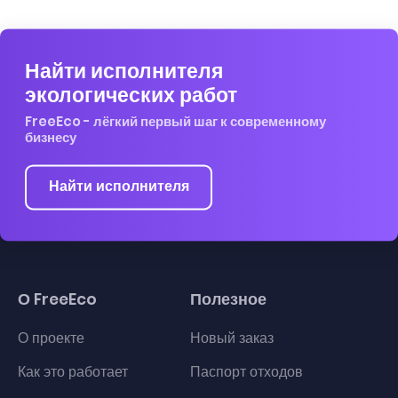
Найти исполнителя
экологических работ
FreeEco - лёгкий первый шаг к современному
бизнесу
Найти исполнителя
О FreeEco
Полезное
О проекте
Новый заказ
Как это работает
Паспорт отходов