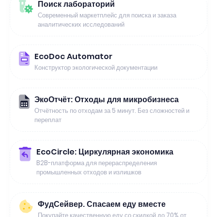
Поиск лабораторий
Современный маркетплейс для поиска и заказа
аналитических исследований
EcoDoc Automator
Конструктор экологической документации
ЭкоОтчёт: Отходы для микробизнеса
Отчётность по отходам за 5 минут. Без сложностей и
переплат
EcoCircle: Циркулярная экономика
B2B-платформа для перераспределения
промышленных отходов и излишков
ФудСейвер. Спасаем еду вместе
Покупайте качественную еду со скидкой до 70% от