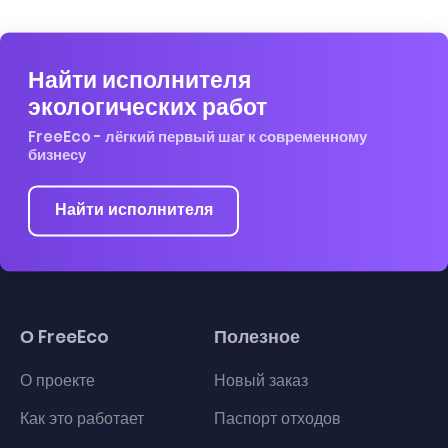
Найти исполнителя
экологических работ
FreeEco - лёгкий первый шаг к современному
бизнесу
Найти исполнителя
О FreeEco
Полезное
О проекте
Новый заказ
Как это работает
Паспорт отходов