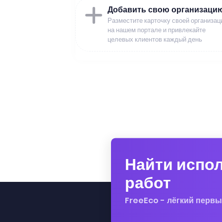
Добавить свою организаци
Разместите карточку своей организац
на нашем портале и привлекайте
целевых клиентов каждый день
Найти испо
работ
FreeEco - лёгкий первы