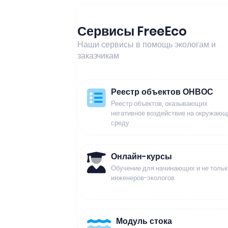
Сервисы FreeEco
Наши сервисы в помощь экологам и
заказчикам
Реестр объектов ОНВОС
Реестр объектов, оказывающих
негативное воздействие на окружаю
среду
Онлайн-курсы
Обучение для начинающих и не тольк
инженеров-экологов
Модуль стока