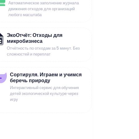
Автоматическое заполнение журнала
движения отходов для организаций
любого масштаба
ЭкоОтчёт: Отходы для
микробизнеса
Отчётность по отходам за 5 минут. Без
сложностей и переплат
Сортируля. Играем и учимся
беречь природу
Интерактивный сервис для обучения
детей экологической культуре через
игру