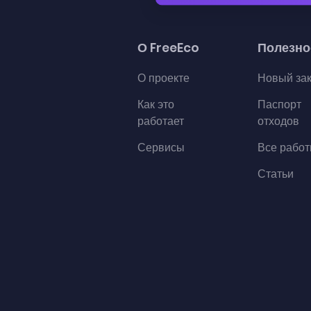
О FreeEco
Полезно
О проекте
Новый за
Как это
Паспорт
работает
отходов
Сервисы
Все рабо
Статьи