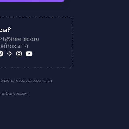
осы?
rt@free-eco.ru
96) 913 41 71
область
,
город Астрахань
,
ул.
ний Валерьевич