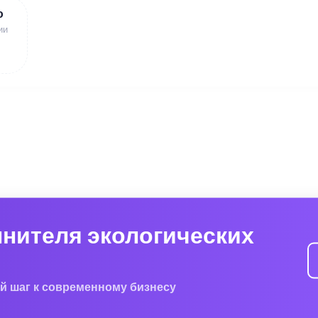
ю
ии
лнителя экологических
й шаг к современному бизнесу