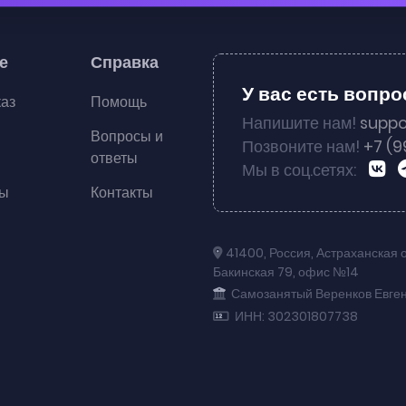
е
Справка
У вас есть вопр
каз
Помощь
Напишите нам!
suppo
Вопросы и
Позвоните нам!
+7 (9
ответы
Мы в соц.сетях:
ты
Контакты
41400
,
Россия
,
Астраханская 
Бакинская 79
,
офис №14
Самозанятый Веренков Евге
ИНН: 302301807738